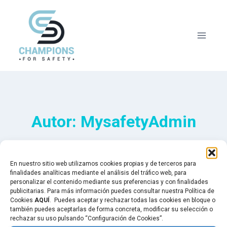
Saltar
al
contenido
Autor: MysafetyAdmin
En nuestro sitio web utilizamos cookies propias y de terceros para
finalidades analíticas mediante el análisis del tráfico web, para
personalizar el contenido mediante sus preferencias y con finalidades
publicitarias. Para más información puedes consultar nuestra Política de
Parece que no encontramos lo que estás
Cookies
AQUÍ
. Puedes aceptar y rechazar todas las cookies en bloque o
buscando. Puede que una búsqueda te ayude.
también puedes aceptarlas de forma concreta, modificar su selección o
rechazar su uso pulsando “Configuración de Cookies”.
Buscar: