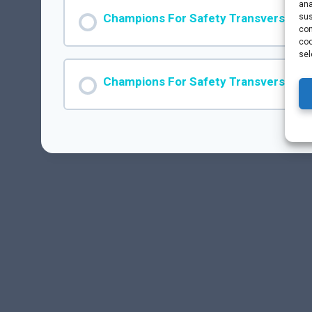
ana
Champions For Safety Transversal
sus
con
coo
sel
PROGRESO DE MÓDULO
Champions For Safety Transversal (on
PROGRESO DE MÓDULO