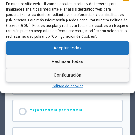
En nuestro sitio web utilizamos cookies propias y de terceros para
finalidades analíticas mediante el análisis del tráfico web, para
personalizar el contenido mediante sus preferencias y con finalidades
Primeros pasos
publicitarias. Para más información puedes consultar nuestra Política de
Cookies
AQUÍ
. Puedes aceptar y rechazar todas las cookies en bloque o
Este grupo está cerrado actualmente
también puedes aceptarlas de forma concreta, modificar su selección o
rechazar su uso pulsando “Configuración de Cookies”.
Aceptar todas
Rechazar todas
Módulos del Grupo
Configuración
Champions For Safety Transversal
Política de cookies
PROGRESO DE MÓDULO
Experiencia presencial
0% COMPLETADO
0/0 pasos
PROGRESO DE MÓDULO