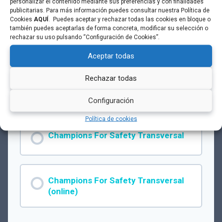
personalizar el contenido mediante sus preferencias y con finalidades
publicitarias. Para más información puedes consultar nuestra Política de
Cookies
AQUÍ
. Puedes aceptar y rechazar todas las cookies en bloque o
también puedes aceptarlas de forma concreta, modificar su selección o
Primeros pasos
rechazar su uso pulsando “Configuración de Cookies”.
Este grupo está cerrado actualmente
Aceptar todas
Rechazar todas
Configuración
Módulos del Grupo
Política de cookies
Champions For Safety Transversal
PROGRESO DE MÓDULO
Champions For Safety Transversal
0% COMPLETADO
0/0 pasos
(online)