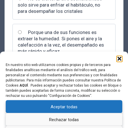
solo sirve para enfriar el habitáculo, no
para desempañar los cristales
Porque una de sus funciones es
extraer la humedad. Si pones el aire y la
calefacción a la vez, el desempañado es
más rápido y eficaz
En nuestro sitio web utilizamos cookies propias y de terceros para
finalidades analíticas mediante el análisis del tráfico web, para
personalizar el contenido mediante sus preferencias y con finalidades
¿En qué nivel de conducción autónoma puede
publicitarias. Para más información puedes consultar nuestra Política de
detenerse el vehículo si el conductor no toma
Cookies
AQUÍ
. Puedes aceptar y rechazar todas las cookies en bloque o
los mandos cuando el sistema lo requiere?
también puedes aceptarlas de forma concreta, modificar su selección o
rechazar su uso pulsando “Configuración de Cookies”.
Nivel 4
Aceptar todas
Rechazar todas
Nivel 5