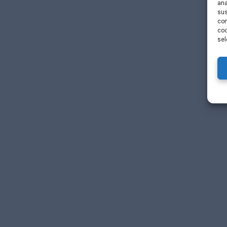
ana
sus
con
coo
sel